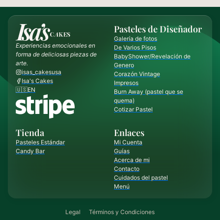
Pasteles de Diseñador
Galería de fotos
Experiencias emocionales en
De Varios Pisos
forma de deliciosas piezas de
BabyShower/Revelación de
arte.
Genero
isas_cakesusa
Corazón Vintage
Isa's Cakes
Impresos
🇺🇸EN
Burn Away (pastel que se
quema)
Cotizar Pastel
Tienda
Enlaces
Pasteles Estándar
Mi Cuenta
Candy Bar
Guías
Acerca de mi
Contacto
Cuidados del pastel
Menú
Legal
Términos y Condiciones